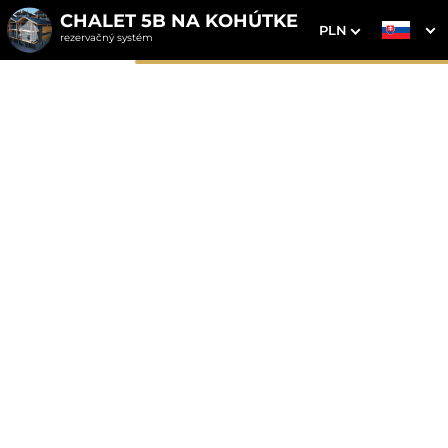
CHALET 5B NA KOHÚTKE
PLN
rezervačný systém
1. Výber pobytu
2. Doplnkové služby
3. Vaše údaje
Chalet 5B na Kohútke
Dátum príchodu
Dátum odchodu
Prosím vyberte
Prosím vyberte
Inšpirujte sa akciovými pobytmi