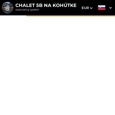
CHALET 5B NA KOHÚTKE
EUR
rezervačný systém
1. Výber pobytu
2. Doplnkové služby
3. Vaše údaje
Chalet 5B na Kohútke
Dátum príchodu
Dátum odchodu
Prosím vyberte
Prosím vyberte
Inšpirujte sa akciovými pobytmi