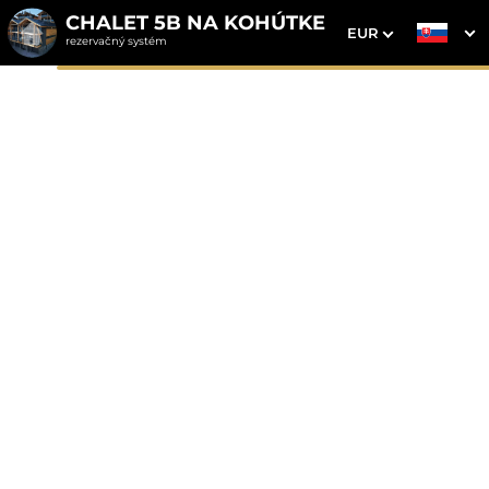
CHALET 5B NA KOHÚTKE
EUR
rezervačný systém
1. Výber pobytu
2. Doplnkové služby
3. Vaše údaje
Dátum príchodu
Dátum odchodu
Prosím vyberte
Prosím vyberte
Inšpirujte sa akciovými pobytmi
Cena od
0 EUR